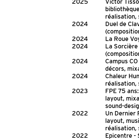
2025
Victor Tiss
bibliothèque
réalisation,
2024
Duel de Cla
(composition
2024
La Roue Voy
2024
La Sorcière 
(composition
2024
Campus CO G
décors, mixa
2024
Chaleur Hum
réalisation,
2023
FPE 75 ans:
layout, mixa
sound-desig
2022
Un Dernier F
layout, musi
réalisation,
2022
Epicentre - 