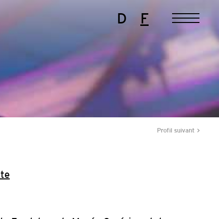
D
F
Profil suivant
te