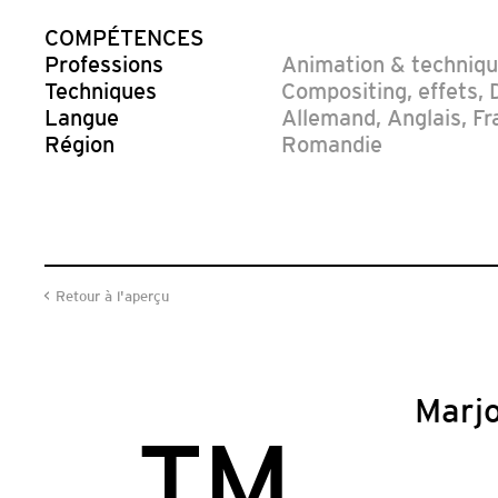
COMPÉTENCES
Professions
Animation & techniq
Techniques
Compositing, effets
,
Langue
Allemand
,
Anglais
,
Fr
Région
Romandie
Retour à l'aperçu
Marjo
TM