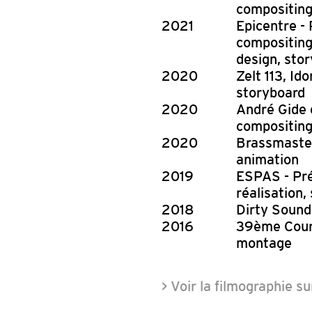
compositing,
2021
Epicentre - 
compositing,
design, stor
2020
Zelt 113, Id
storyboard
2020
André Gide e
compositing,
2020
Brassmaster 
animation
2019
ESPAS - Pré
réalisation,
2018
Dirty Sound
2016
39ème Cours
montage
> Voir la filmographie s