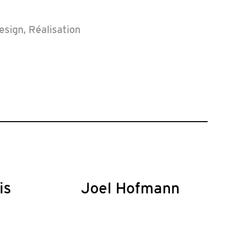
esign
,
Réalisation
is
Joel Hofmann