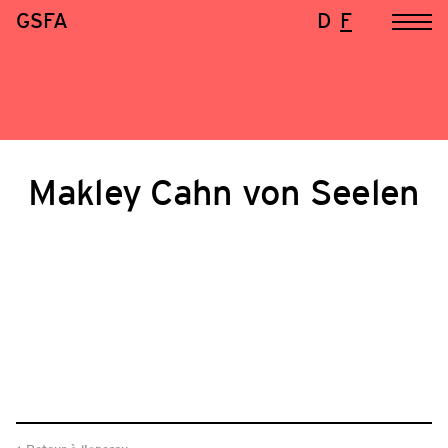
GSFA
D
F
Makley Cahn von Seelen