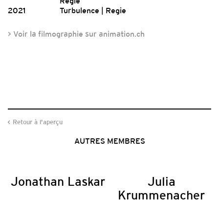
Regie
2021
Turbulence | Regie
> Voir la filmographie sur animation.ch
Retour à l'aperçu
AUTRES MEMBRES
Jonathan Laskar
Julia
Krummenacher