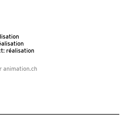
lisation
alisation
t: réalisation
ur animation.ch