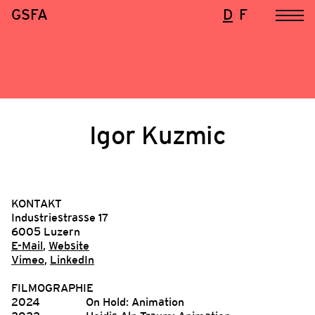
GSFA
D
F
Igor Kuzmic
KONTAKT
Industriestrasse 17
6005 Luzern
E-Mail
,
Website
Vimeo
,
LinkedIn
FILMOGRAPHIE
2024
On Hold: Animation