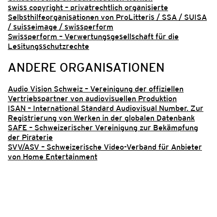
swiss copyright – privatrechtlich organisierte
Selbsthilfeorganisationen von ProLitteris / SSA / SUISA
/ suisseimage / swissperform
Swissperform – Verwertungsgesellschaft für die
Lesitungsschutzrechte
ANDERE
ORGANISATIONEN
Audio Vision Schweiz – Vereinigung der offiziellen
Vertriebspartner von audiovisuellen Produktion
ISAN – International Standard Audiovisual Number. Zur
Registrierung von Werken in der globalen Datenbank
SAFE – Schweizerischer Vereinigung zur Bekämpfung
der Piraterie
SVV/ASV – Schweizerische Video-Verband für Anbieter
von Home Entertainment