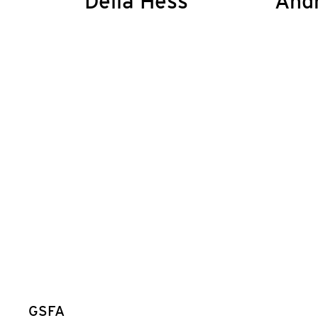
Delia Hess
And
GSFA