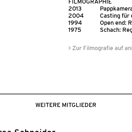
FILMOGRAPHIE
2013
Pappkamera
2004
Casting für 
1994
Open end: R
1975
Schach: Reg
> Zur Filmografie auf a
WEITERE MITGLIEDER