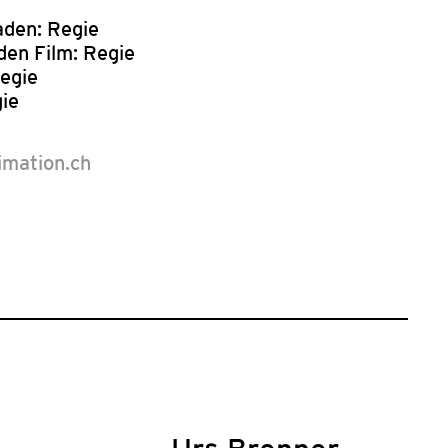
den: Regie
den Film: Regie
egie
ie
nimation.ch