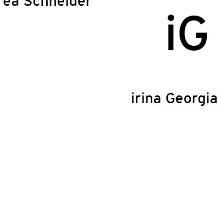
rea Schneider
iG
irina Georgi