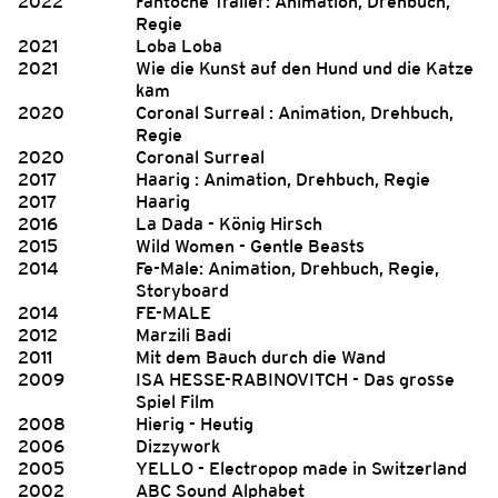
2022
Fantoche Trailer: Animation, Drehbuch,
Regie
2021
Loba Loba
2021
Wie die Kunst auf den Hund und die Katze
kam
2020
Coronal Surreal : Animation, Drehbuch,
Regie
2020
Coronal Surreal
2017
Haarig : Animation, Drehbuch, Regie
2017
Haarig
2016
La Dada - König Hirsch
2015
Wild Women - Gentle Beasts
2014
Fe-Male: Animation, Drehbuch, Regie,
Storyboard
2014
FE-MALE
2012
Marzili Badi
2011
Mit dem Bauch durch die Wand
2009
ISA HESSE-RABINOVITCH - Das grosse
Spiel Film
2008
Hierig - Heutig
2006
Dizzywork
2005
YELLO - Electropop made in Switzerland
2002
ABC Sound Alphabet