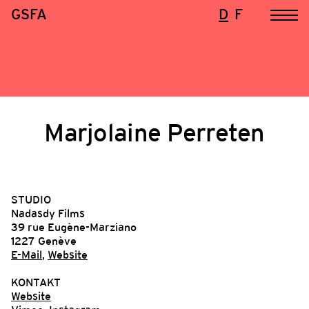
GSFA
D
F
Marjolaine Perreten
STUDIO
Nadasdy Films
39 rue Eugène-Marziano
1227 Genève
E-Mail
,
Website
KONTAKT
Website