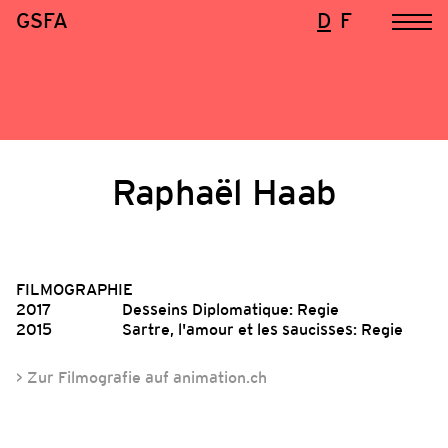
GSFA
D
F
Raphaël Haab
FILMOGRAPHIE
2017
Desseins Diplomatique: Regie
2015
Sartre, l'amour et les saucisses: Regie
> Zur Filmografie auf animation.ch