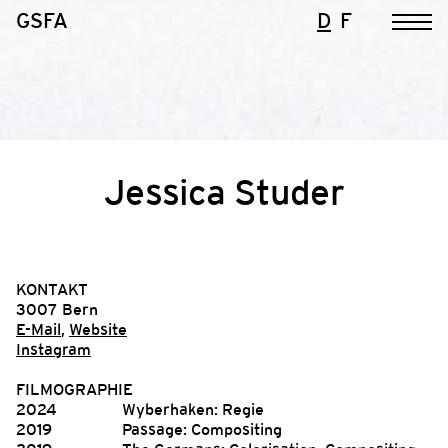
GSFA
D
F
Jessica Studer
KONTAKT
3007 Bern
E-Mail
,
Website
Instagram
FILMOGRAPHIE
2024
Wyberhaken: Regie
2019
Passage: Compositing