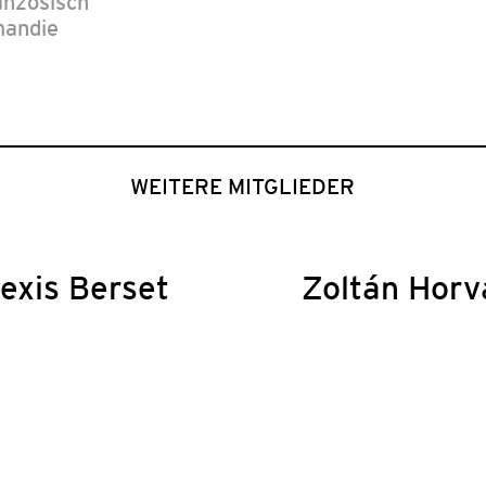
anzösisch
andie
WEITERE MITGLIEDER
exis Berset
Zoltán Horv