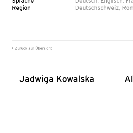
Sprache
Deutsch
,
Englisch
,
Fr
Region
Deutschschweiz
,
Rom
Zurück zur Übersicht
Jadwiga Kowalska
Al