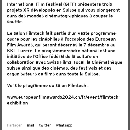
International Film Festival (GIFF) présentera trois
projets XR développés en Suisse qui vous plongeront
dans des mondes cinématographiques à couper le
souffle.
Le salon Filmtech fait partie d’un vaste programme-
cadre pour les cinéphiles à l’occasion des European
Film Awards, qui seront décernés le 7 décembre au
KKL Luzern. Le programme-cadre national est une
initiative de l’Office fédéral de la culture en
collaboration avec Swiss Films, Focal, la Cinémathèque
suisse ainsi que des cinémas, des festivals et des
organisateurs de films dans toute la Suisse.
Vers le programme du salon Filmtech :
www.europeanfilmawards2024.ch/fr/event/filmtech-
FIND A PRODUCER | INSCRIPTION
exhibition
27. juillet 2026
Le jeudi 3 septembre de 13 à 15 heures, aura lieu le «Find
Partager
mail
twitter
whatsapp
a Producer» à Fantoche. Inscription jusqu’au 24 août