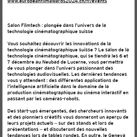
www.europeanfilmawards2024.ch/fr/events
Salon Filmtech : plongée dans l’univers de la
technologie cinématographique suisse
APPEL À CANDIDATURES : 8E
FESTIVAL DU FILM ARABE DE
Vous souhaitez découvrir les innovations de la
technologie cinématographique suisse ? Le salon de la
ZURICH & 2E LABORATOIRE
technologie cinématographique, qui se tiendra les 6 et
D’ANIMATION 2027
7 décembre au Neubad de Lucerne, vous permettra
de vous plonger dans l’univers passionnant des
03. août 2026
technologies audiovisuelles. Les dernières tendances
vous y attendent : des différentes applications de
Le Festival du Film Arabe de Zurich (AFFZ) célèbrera sa
l’intelligence artificielle dans le domaine de la
8e édition du 2 au 7 février 2027.
production cinématographique au cinéma interactif en
passant par les caméras-robots.
Des start-ups émergentes, des chercheurs innovants
et des pionniers créatifs vous donneront un aperçu de
leurs projets actuels ‒ sur des stands et lors de
présentations ‒ et discuteront des nouvelles
tendances lors de tables rondes. En outre, le Geneva