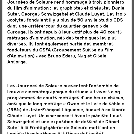
Journées de Soleure rend hommage à trois pionniers
du film d’animation : les graphistes et cinéastes Daniel
Suter, Georges Schwizgebel et Claude Luyet. Les trois
acolytes fondaient il y a plus de 50 ans le studio GDS
dans une arrière-cour du quartier genevois de
Carouge. Ils ont depuis à leur actif plus de 40 courts
FANTOCHE: INVITATION À
métrages d’animation, nés des techniques les plus
L‘«APÉRO ANIMATION»
diverses. Ils font également partie des membres
fondateurs du GSFA (Groupement Suisse du Film
06. août 2026
d’Animation) avec Bruno Edera, Nag et Gisèle
Trinquons ensemble, discutons et célébrons l'animation.
Ansorge.
Nous nous réjouissons de vous accueillir !
Les Journées de Soleure présentent l’ensemble de
l’œuvre cinématographique du studio à travers cinq
programmes de courts métrages d’une heure chacun,
ainsi que le long métrage « Gwen et le livre de sable »
(1985) de Jean-François Laguionie, auquel a collaboré
Claude Luyet. Un ciné-concert avec le pianiste Louis
Schwizgebel et une exposition de dessins de Daniel
Suter à la Freitagsgalerie de Soleure mettront en
lumière la polyvalence artistique des invités