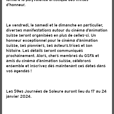
d’honneur.
Le vendredi, le samedi et le dimanche en particulier,
APPEL À CANDIDATURES : 8E
diverses manifestations autour du cinéma d’animation
suisse seront organisées en plus de celles-ci. Un
FESTIVAL DU FILM ARABE DE
honneur exceptionnel pour le cinéma d’animation
ZURICH & 2E LABORATOIRE
suisse, ses pionniers, ses acteurs.trices et son
D’ANIMATION 2027
histoire. Les détails seront communiqués
prochainement. Alors, chers membres du GSFA et
03. août 2026
amis du cinéma d’animation suisse, célébrons
ensemble et inscrivez dès maintenant ces dates dans
Le Festival du Film Arabe de Zurich (AFFZ) célèbrera sa
vos agendas !
8e édition du 2 au 7 février 2027.
Les 59es Journées de Soleure auront lieu du 17 au 24
janvier 2024.