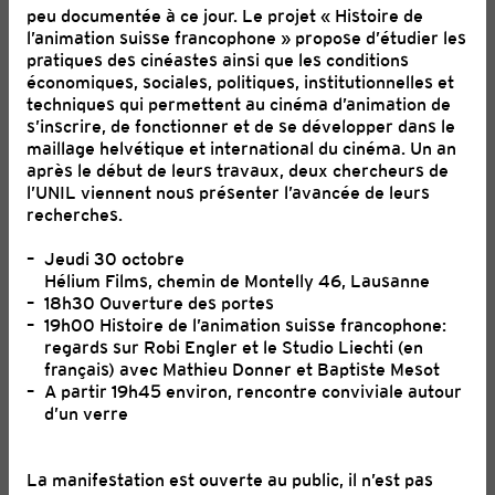
peu documentée à ce jour. Le projet « Histoire de
l’animation suisse francophone » propose d’étudier les
pratiques des cinéastes ainsi que les conditions
économiques, sociales, politiques, institutionnelles et
techniques qui permettent au cinéma d’animation de
FANTOCHE: INVITATION À
s’inscrire, de fonctionner et de se développer dans le
maillage helvétique et international du cinéma. Un an
L‘«APÉRO ANIMATION»
après le début de leurs travaux, deux chercheurs de
l’UNIL viennent nous présenter l’avancée de leurs
06. août 2026
recherches.
Trinquons ensemble, discutons et célébrons l'animation.
Nous nous réjouissons de vous accueillir !
Jeudi 30 octobre
Hélium Films, chemin de Montelly 46, Lausanne
18h30 Ouverture des portes
19h00 Histoire de l’animation suisse francophone:
regards sur Robi Engler et le Studio Liechti (en
français) avec Mathieu Donner et Baptiste Mesot
A partir 19h45 environ, rencontre conviviale autour
d’un verre
La manifestation est ouverte au public, il n’est pas