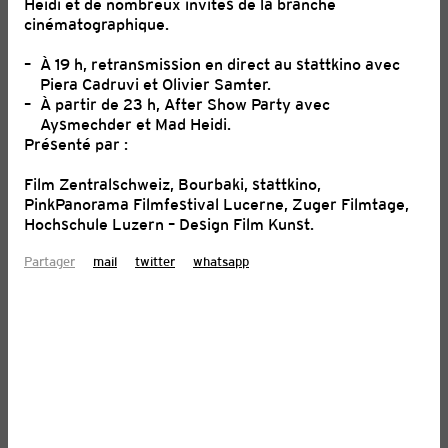
Heidi et de nombreux invités de la branche
cinématographique.
À 19 h, retransmission en direct au stattkino avec
Piera Cadruvi et Olivier Samter.
À partir de 23 h, After Show Party avec
FANTOCHE: INVITATION À
Aysmechder et Mad Heidi.
L‘«APÉRO ANIMATION»
Présenté par :
06. août 2026
Film Zentralschweiz, Bourbaki, stattkino,
Trinquons ensemble, discutons et célébrons l'animation.
PinkPanorama Filmfestival Lucerne, Zuger Filmtage,
Nous nous réjouissons de vous accueillir !
Hochschule Luzern – Design Film Kunst.
Partager
mail
twitter
whatsapp