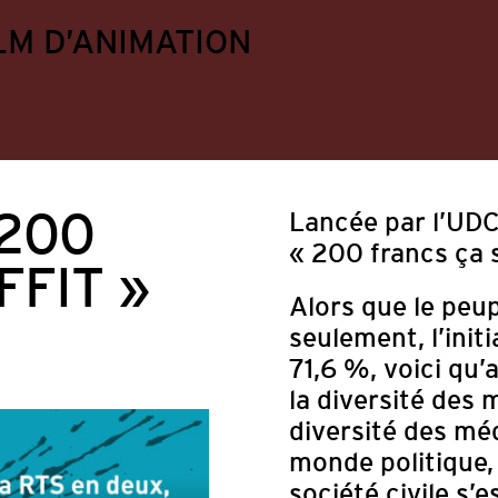
LM D’ANIMATION
 200
Lancée par l’UDC,
« 200 francs ça s
FIT »
Alors que le peupl
seulement, l’init
71,6 %, voici qu’
la diversité des 
diversité des mé
Appels à projets
Divers
Formation continu
monde politique, 
ts
société civile s’e