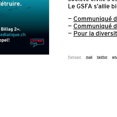
Le GSFA s’allie bi
—
Communiqué de
—
Communiqué de
—
Pour la diversi
Partager
mail
twitter
wh
 8E FESTIVAL
RICH & 2E
TION 2027
FZ) célèbrera sa 8e