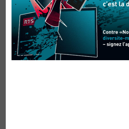
APPEL À CANDIDATURES :
DU FILM ARABE DE ZU
LABORATOIRE D’ANIMA
03. août 2026
Le Festival du Film Arabe de Zurich (AF