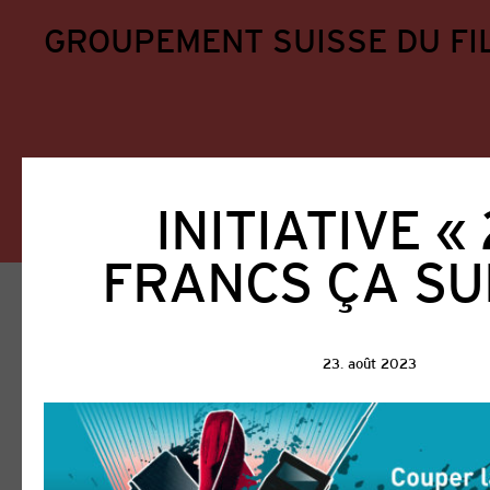
GROUPEMENT SUISSE DU FI
INITIATIVE «
FRANCS ÇA SUF
Home
Aktuell
Actualités
23. août 2023
Tous
GSFA
Encouragement du cinéma
Presse
Prestations aux membres
Proje