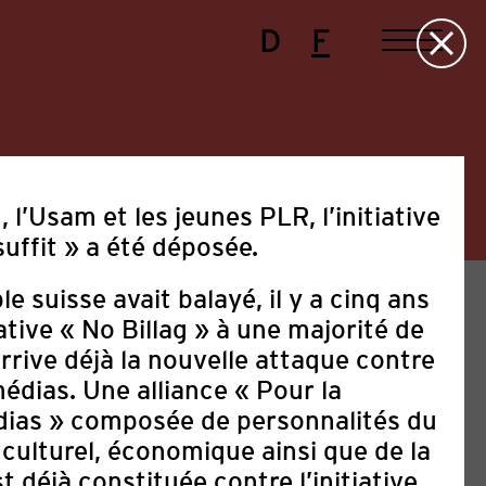
D
F
 l’Usam et les jeunes PLR, l’initiative
uffit » a été déposée.
e suisse avait balayé, il y a cinq ans
iative « No Billag » à une majorité de
arrive déjà la nouvelle attaque contre
médias. Une alliance « Pour la
dias » composée de personnalités du
e
Festival
Manifestations
Politique
culturel, économique ainsi que de la
st déjà constituée contre l’initiative.