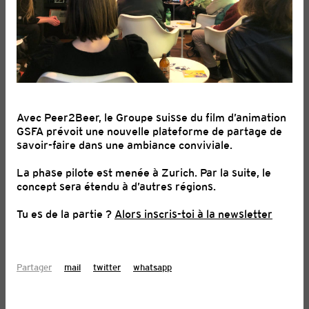
Avec Peer2Beer, le Groupe suisse du film d’animation
GSFA prévoit une nouvelle plateforme de partage de
savoir-faire dans une ambiance conviviale.
La phase pilote est menée à Zurich. Par la suite, le
concept sera étendu à d’autres régions.
Tu es de la partie ?
Alors inscris-toi à la newsletter
Partager
mail
twitter
whatsapp