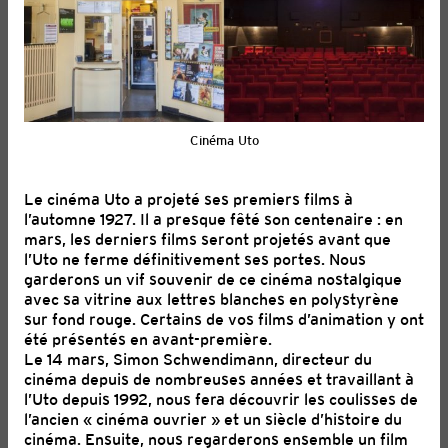
Cinéma Uto
Le cinéma Uto a projeté ses premiers films à
l’automne 1927. Il a presque fêté son centenaire : en
mars, les derniers films seront projetés avant que
l’Uto ne ferme définitivement ses portes. Nous
garderons un vif souvenir de ce cinéma nostalgique
avec sa vitrine aux lettres blanches en polystyrène
sur fond rouge. Certains de vos films d’animation y ont
été présentés en avant-première.
Le 14 mars, Simon Schwendimann, directeur du
cinéma depuis de nombreuses années et travaillant à
l’Uto depuis 1992, nous fera découvrir les coulisses de
l’ancien « cinéma ouvrier » et un siècle d’histoire du
cinéma. Ensuite, nous regarderons ensemble un film