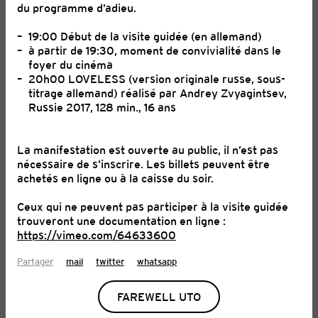
du programme d’adieu.
19:00 Début de la visite guidée (en allemand)
à partir de 19:30, moment de convivialité dans le
foyer du cinéma
FANTOCHE: INVITATION À
20h00 LOVELESS (version originale russe, sous-
titrage allemand) réalisé par Andrey Zvyagintsev,
L‘«APÉRO ANIMATION»
Russie 2017, 128 min., 16 ans
06. août 2026
Trinquons ensemble, discutons et célébrons l'animation.
La manifestation est ouverte au public, il n’est pas
Nous nous réjouissons de vous accueillir !
nécessaire de s’inscrire. Les billets peuvent être
achetés en ligne ou à la caisse du soir.
Ceux qui ne peuvent pas participer à la visite guidée
trouveront une documentation en ligne :
https://vimeo.com/64633600
Partager
mail
twitter
whatsapp
FAREWELL UTO