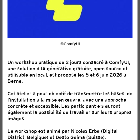
©ComfyUI
Un workshop pratique de 2 jours consacré à
ComfyUI
,
une solution d’IA générative gratuite, open source et
utilisable en local, est proposé les
5 et 6 juin 2026 à
Berne
.
Cet atelier a pour objectif de transmettre les bases, de
l’installation à la mise en œuvre, avec une approche
concrète et accessible. Les participant·e·s auront
également la possibilité de travailler sur leurs propres
images.
Le workshop est animé par
Nicolas Erba
(Digital
District, Belgique) et
Desto Geima
(Suisse).