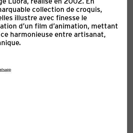
e Luora, réalisé en 2002. En
marquable collection de croquis,
lles illustre avec finesse le
ation d’un film d’animation, mettant
ance harmonieuse entre artisanat,
hnique.
atsapp
DIDATURES : 8E FESTIVAL
ARABE DE ZURICH & 2E
IRE D’ANIMATION 2027
03. août 2026
 Arabe de Zurich (AFFZ) célèbrera sa 8e