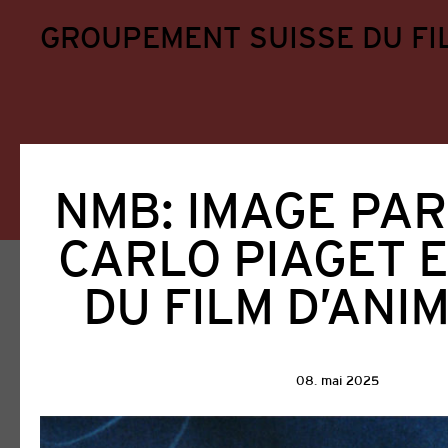
GROUPEMENT SUISSE DU FI
NMB: IMAGE PAR
CARLO PIAGET E
Home
Aktuell
DU FILM D’ANI
Actualités
08. mai 2025
Tous
GSFA
Encouragement du cinéma
Presse
Prestations aux membres
Proje