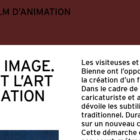
LM D’ANIMATION
 IMAGE.
Les visiteuses e
Bienne ont l’oppo
T L’ART
la création d’un 
Dans le cadre de 
MATION
caricaturiste et
dévoile les subtil
traditionnel. Dur
sur un nouveau 
Appels à projets
Divers
Formation continu
Cette démarche e
ts