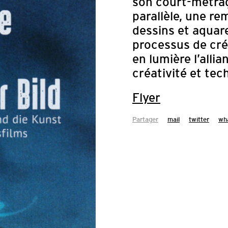
son court-métrag
parallèle, une re
dessins et aquare
processus de cré
en lumière l’alli
créativité et tec
Flyer
Partager
mail
twitter
wh
APPEL À CAN
DU FILM 
LABORATO
Le Festival du Film