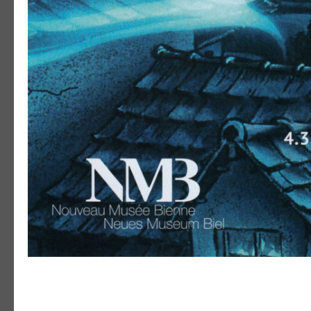
FANTOCHE: INVITATION 
ANIMATION»
06. août 2026
Trinquons ensemble, discutons et célébr
nous réjouissons de vous accu