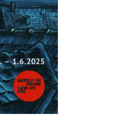
éditi
À L‘«APÉRO
ons l'animation. Nous
eillir !