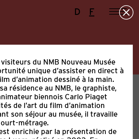
D
F
t visiteurs du NMB Nouveau Musée
rtunité unique d’assister en direct à
film d’animation dessiné à la main.
sa résidence au NMB, le graphiste,
 animateur biennois Carlo Piaget
ités de l’art du film d’animation
ant son séjour au musée, il travaille
court-métrage.
e
Festival
Manifestations
Politique
st enrichie par la présentation de