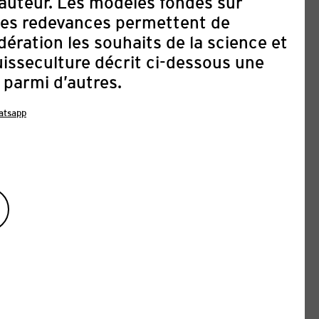
’auteur. Les modèles fondés sur
t les redevances permettent de
ération les souhaits de la science et
uisseculture décrit ci-dessous une
 parmi d’autres.
atsapp
DIDATURES : 8E FESTIVAL
ARABE DE ZURICH & 2E
IRE D’ANIMATION 2027
03. août 2026
 Arabe de Zurich (AFFZ) célèbrera sa 8e