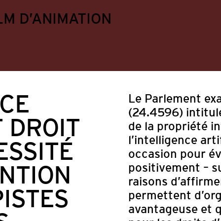
LM D’ANIMATION
NCE
Le Parlement exa
(24.4596) intitu
T DROIT
de la propriété in
l’intelligence art
ESSITÉ
occasion pour év
ENTION
positivement – su
raisons d’affirme
PISTES
permettent d’org
Appels à projets
Divers
Formation continu
avantageuse et q
ts