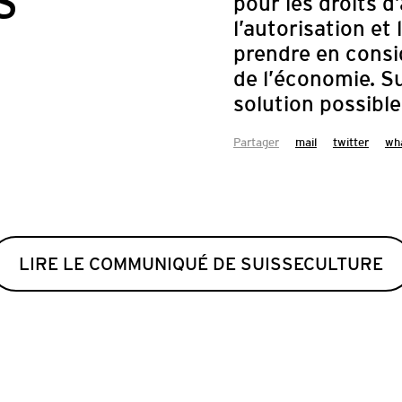
S
pour les droits d
l’autorisation e
prendre en consid
de l’économie. S
solution possible
Partager
mail
twitter
wh
LIRE LE COMMUNIQUÉ DE SUISSECULTURE
APPEL À CAN
DU FILM 
LABORATO
Le Festival du Film