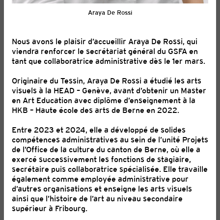
Araya De Rossi
Nous avons le plaisir d’accueillir Araya De Rossi, qui
viendra renforcer le secrétariat général du GSFA en
FANTOCHE: INVITATION À
tant que collaboratrice administrative dès le 1er mars.
L‘«APÉRO ANIMATION»
Originaire du Tessin, Araya De Rossi a étudié les arts
06. août 2026
visuels à la HEAD – Genève, avant d’obtenir un Master
Trinquons ensemble, discutons et célébrons l'animation.
en Art Education avec diplôme d’enseignement à la
Nous nous réjouissons de vous accueillir !
HKB – Haute école des arts de Berne en 2022.
Entre 2023 et 2024, elle a développé de solides
compétences administratives au sein de l’unité Projets
de l’Office de la culture du canton de Berne, où elle a
exercé successivement les fonctions de stagiaire,
secrétaire puis collaboratrice spécialisée. Elle travaille
également comme employée administrative pour
d’autres organisations et enseigne les arts visuels
ainsi que l’histoire de l’art au niveau secondaire
supérieur à Fribourg.