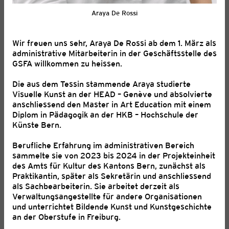
Araya De Rossi
FANTOCHE: EINLADUNG ZUM
Wir freuen uns sehr, Araya De Rossi ab dem 1. März als
administrative Mitarbeiterin in der Geschäftsstelle des
«ANIMATION APÉRO»
GSFA willkommen zu heissen.
06. August 2026
Die aus dem Tessin stammende Araya studierte
Lasst uns gemeinsam anstossen, plaudern und die
Visuelle Kunst an der HEAD – Genève und absolvierte
Animation feiern. Wir freuen uns auf euch!
anschliessend den Master in Art Education mit einem
Diplom in Pädagogik an der HKB – Hochschule der
Künste Bern.
Berufliche Erfahrung im administrativen Bereich
sammelte sie von 2023 bis 2024 in der Projekteinheit
des Amts für Kultur des Kantons Bern, zunächst als
Praktikantin, später als Sekretärin und anschliessend
als Sachbearbeiterin. Sie arbeitet derzeit als
Verwaltungsangestellte für andere Organisationen
und unterrichtet Bildende Kunst und Kunstgeschichte
an der Oberstufe in Freiburg.