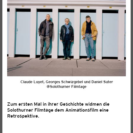
Claude Luyet, Georges Schwizgebel und Daniel Suter
@Solothurner Filmtage
Zum ersten Mal in ihrer Geschichte widmen die
Solothurner Filmtage dem Animationsfilm eine
Retrospektive.