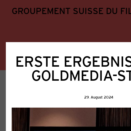
GROUPEMENT SUISSE DU FI
ERSTE ERGEBNI
GOLDMEDIA-S
Home
Aktuell
Aktuell
29. August 2024
Alle
GSFA
Filmförderung
Ausschreib
Veranstaltungen
Weiterbildung