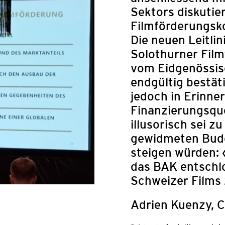
Sektors diskutie
Filmförderungsk
Die neuen Leitli
Solothurner Film
vom Eidgenössis
endgültig bestä
jedoch in Erinne
Finanzierungsque
illusorisch sei z
gewidmeten Budg
AUSSCHRE
steigen würden: 
das BAK entschl
FESTIVAL Z
Schweizer Films 
Adrien Kuenzy, C
Das Arab Film Fest