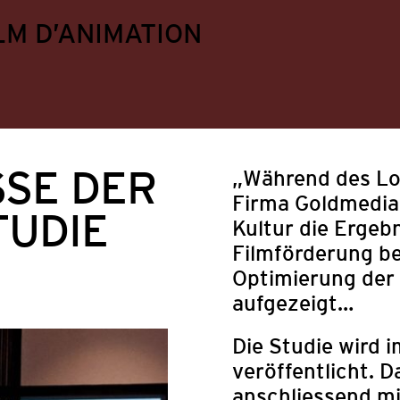
LM D’ANIMATION
SSE DER
„Während des Loc
Firma Goldmedia
TUDIE
Kultur die Ergebn
Filmförderung b
Optimierung der
aufgezeigt…
Die Studie wird 
ungen
Festival
Mitgliederangebote
Politik
veröffentlicht. 
anschliessend m