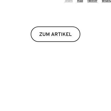
Teilen
mail
twitter
whats
Februar
ZUM ARTIKEL
UNG ZUM
ÉRO»
n und die Animation
 euch!