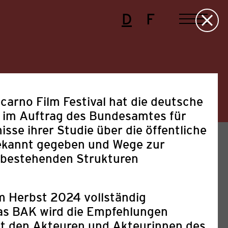
D
F
arno Film Festival hat die deutsche
 im Auftrag des Bundesamtes für
isse ihrer Studie über die öffentliche
ekannt gegeben und Wege zur
 bestehenden Strukturen
im Herbst 2024 vollständig
Presse
Projekte
Sonstige
Das BAK wird die Empfehlungen
it den Akteuren und Akteurinnen des