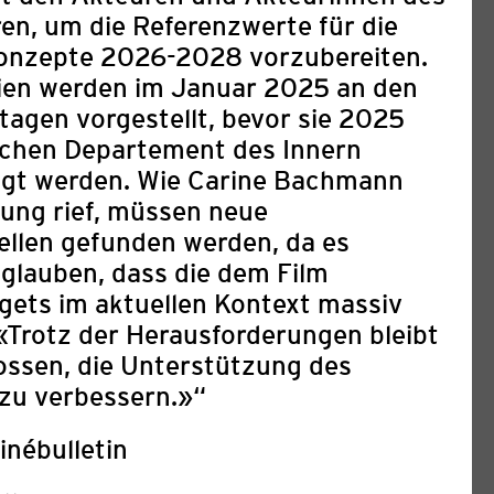
ren, um die Referenzwerte für die
onzepte 2026-2028 vorzubereiten.
nien werden im Januar 2025 an den
tagen vorgestellt, bevor sie 2025
chen Departement des Innern
tigt werden. Wie Carine Bachmann
rung rief, müssen neue
llen gefunden werden, da es
u glauben, dass die dem Film
ets im aktuellen Kontext massiv
IBUNG: 8TH ARAB FILM
«Trotz der Herausforderungen bleibt
ossen, die Unterstützung des
URICH & 2ND ANIMATION
zu verbessern.»“
LAB 2027
inébulletin
03. August 2026
ival Zurich (AFFZ) feiert vom 2. bis 7.