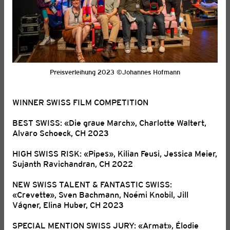
Preisverleihung 2023 ©Johannes Hofmann
WINNER SWISS FILM COMPETITION
BEST SWISS: «Die graue March», Charlotte Waltert,
Alvaro Schoeck, CH 2023
HIGH SWISS RISK: «Pipes», Kilian Feusi, Jessica Meier,
Sujanth Ravichandran, CH 2022
NEW SWISS TALENT & FANTASTIC SWISS:
«Crevette», Sven Bachmann, Noémi Knobil, Jill
Vágner, Elina Huber, CH 2023
SPECIAL MENTION SWISS JURY: «Armat», Élodie