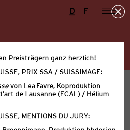
D
F
en Preisträgern ganz herzlich!
ISSE, PRIX SSA / SUISSIMAGE:
sse
von Lea Favre, Koproduktion
d’art de Lausanne (ECAL) / Hélium
UISSE, MENTIONS DU JURY:
Presse
Projekte
Sonstige
f Broennimann, Produktion bbdesign