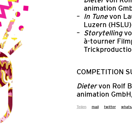
animation Gm
In Tune
von Lau
Luzern (HSLU)
Storytelling
vo
à-tourner Film
Trickproductio
COMPETITION SU
Dieter
von Rolf 
AUSSCHRE
animation GmbH
FESTIVAL Z
Teilen
mail
twitter
whats
Das Arab Film Fest