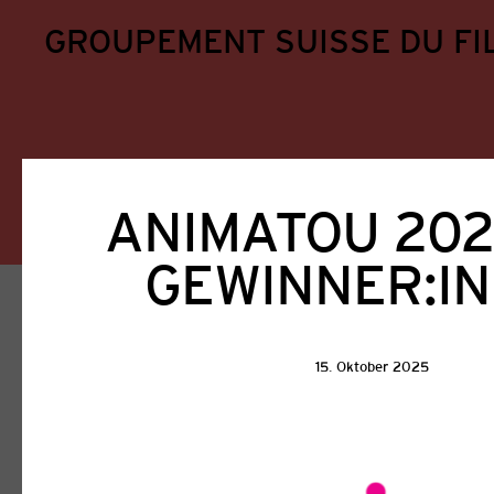
GROUPEMENT SUISSE DU FI
ANIMATOU 2025
GEWINNER:I
Home
Aktuell
Aktuell
15. Oktober 2025
Alle
GSFA
Filmförderung
Ausschreib
Veranstaltungen
Weiterbildung