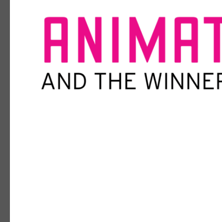
FANTOCHE: EINLAD
«ANIMATION AP
06. August 2026
Lasst uns gemeinsam anstossen, plauder
feiern. Wir freuen uns auf