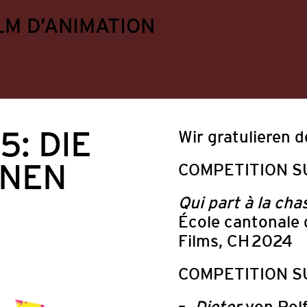
LM D’ANIMATION
: DIE
Wir gratulieren d
NNEN
COMPETITION SU
Qui part à la cha
École cantonale 
Films, CH 2024
COMPETITION S
ungen
Festival
Mitgliederangebote
Politik
Dieter
von Rol