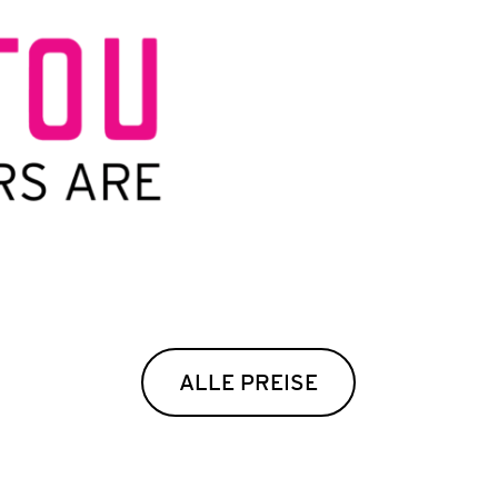
Februar
UNG ZUM
ÉRO»
n und die Animation
 euch!
ALLE PREISE