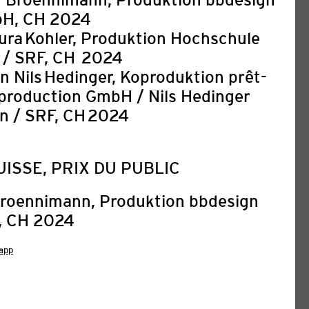
bH, CH 2024
ra Kohler, Produktion Hochschule
 / SRF, CH 2024
n Nils Hedinger, Koproduktion prêt-
production GmbH / Nils Hedinger
n / SRF, CH 2024
ISSE, PRIX DU PUBLIC
Broennimann, Produktion bbdesign
IBUNG: 8TH ARAB FILM
, CH 2024
URICH & 2ND ANIMATION
LAB 2027
app
03. August 2026
ival Zurich (AFFZ) feiert vom 2. bis 7.