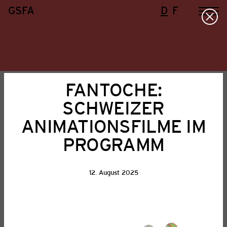
GSFA
D
F
Home
Aktuell
FANTOCHE:
SCHWEIZER
Aktuell
ANIMATIONSFILME IM
PROGRAMM
Alle
GSFA
Filmförderung
Ausschreibungen
Festival
Mitgliederangebote
Politik
Presse
Projekte
Sonstige
Veranstaltungen
Weiterbildung
12. August 2025