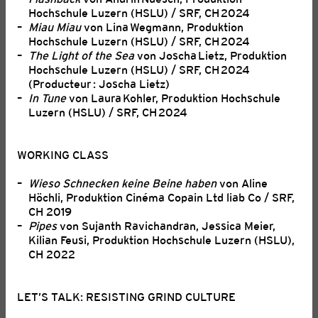
Hochschule Luzern (HSLU) / SRF, CH 2024
PRODUCER ROUND TABLE |
Miau Miau
von Lina Wegmann, Produktion
ANMELDUNG
Hochschule Luzern (HSLU) / SRF, CH 2024
The Light of the Sea
von Joscha Lietz, Produktion
27. Juli 2026
Hochschule Luzern (HSLU) / SRF, CH 2024
(Producteur : Joscha Lietz)
Der «Producer Round Table» ist eine Veranstaltung für
In Tune
von Laura Kohler, Produktion Hochschule
GSFA-Mitglieder, um Fragen zu stellen, Anliegen zu
Luzern (HSLU) / SRF, CH 2024
teilen, zu diskutieren und sich zu vernetzen. Anmeldung
bis zum 24. August 2026
WORKING CLASS
Wieso Schnecken keine Beine haben
von Aline
Höchli, Produktion Cinéma Copain Ltd liab Co / SRF,
CH 2019
Pipes
von Sujanth Ravichandran, Jessica Meier,
Kilian Feusi, Produktion Hochschule Luzern (HSLU),
CH 2022
LET’S TALK: RESISTING GRIND CULTURE