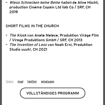
Wieso Schnecken keine Beine haben
de Aline Höchli,
production Cinéma Copain Ltd liab Co / SRF, CH
2019
SHORT FILMS IN THE CHURCH
The Kiosk
von Anete Melece, Produktion Virage Film
/ Virage Produktions GmbH / SRF, CH 2013
The Invention of Less
von Noah Erni, Produktion
Studio uuuh!, CH 2021
Teilen
mail
twitter
whatsapp
KIFF IN AARAU: ANIMATION,
KULTUR, KONZERTE
VOLLSTÄNDIGES PROGRAMM
27. Juli 2026