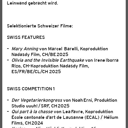
Leinwand gebracht wird.
FANTOCHE: EINLADUNG ZUM
Selektionierte Schweizer Filme:
«ANIMATION APÉRO»
SWISS FEATURES
06. August 2026
Mary Anning
von Marcel Barelli, Koproduktion
Lasst uns gemeinsam anstossen, plaudern und die
Nadasdy Film, CH/BE 2025
Animation feiern. Wir freuen uns auf euch!
Olivia and the Invisible Earthquake
von Irene Iborra
Rizo, CH-Koproduktion Nadasdy Film,
ES/FR/BE/CL/CH 2025
SWISS COMPETITION 1
Der Vegetarierkongress
von Noah Erni, Produktion
Studio uuuh! / SRF, CH 2025
Qui part à la chasse
von Lea Favre, Koproduktion
École cantonale d’art de Lausanne (ECAL) / Hélium
Films, CH 2024