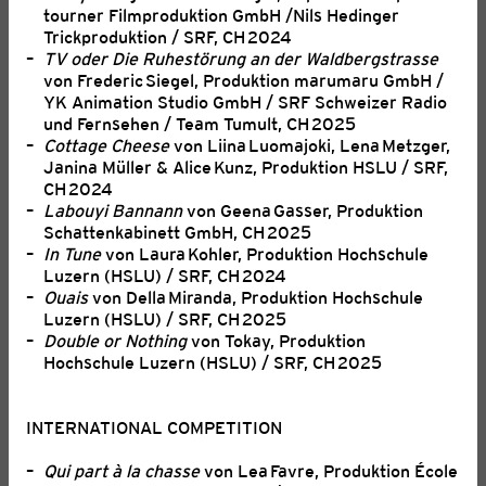
tourner Filmproduktion GmbH /Nils Hedinger
Trickproduktion / SRF, CH 2024
TV oder Die Ruhestörung an der Waldbergstrasse
von Frederic Siegel, Produktion marumaru GmbH /
YK Animation Studio GmbH / SRF Schweizer Radio
und Fernsehen / Team Tumult, CH 2025
Cottage Cheese
von Liina Luomajoki, Lena Metzger,
Janina Müller & Alice Kunz, Produktion HSLU / SRF,
CH 2024
Labouyi Bannann
von Geena Gasser, Produktion
Schattenkabinett GmbH, CH 2025
In Tune
von Laura Kohler, Produktion Hochschule
Luzern (HSLU) / SRF, CH 2024
Ouais
von Della Miranda, Produktion Hochschule
Luzern (HSLU) / SRF, CH 2025
FIND A PRODUCER | ANMELDUNG
Double or Nothing
von Tokay, Produktion
Hochschule Luzern (HSLU) / SRF, CH 2025
27. Juli 2026
Das «Find a Producer» findet am Donnerstag, dem 3.
September, von 13 bis 15 Uhr am Fantoche statt.
INTERNATIONAL COMPETITION
Anmeldung bis zum 24. August 2026
Qui part à la chasse
von Lea Favre, Produktion École