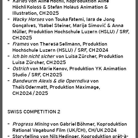
Karies
von Aline Höchli, Koproduktion Aline
Höchli Koloss & Stefan Holaus Animation &
Illustration, CH 2025
Wacky Horses
von Touka Fatemi, Iara de Jong
Gonçalves, Ysabel Steiner, Marija Simović & Anna
AUSSCHREIBUNG: 8TH ARAB FILM
Müller, Produktion Hochschule Luzern (HSLU) / SRF,
FESTIVAL ZURICH & 2ND
CH 2025
Frames
von Theresa Sellmann, Produktion
ANIMATION LAB 2027
Hochschule Luzern (HSLU) / SRF, CH 2024
03. August 2026
Ich bin nicht sicher
von Luisa Zürcher, Produktion
Luisa Zürcher, CH 2025
Das Arab Film Festival Zurich (AFFZ) feiert vom 2. bis 7.
Ostrich
von Marie Kenov, Produktion YK Animation
Februar 2027 seine achte Ausgabe.
Studio / SRF, CH 2025
Bandwurm Alexis & die Operndiva
von
Thaïs Odermatt, Produktion Maximage,
CH 2024 / 2025
SWISS COMPETITION 2
Progress Mining
von Gabriel Böhmer, Koproduktion
Rational Vagabund Film (UK/CH), CH/UK 2024
Storytelling von Nils Hedinger, Koproduktion prêt-à-