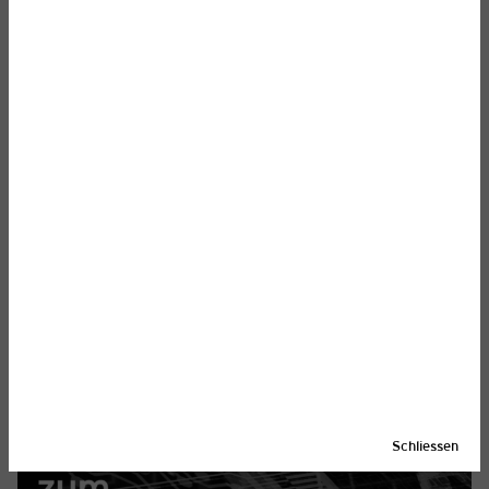
CINEKID SCRIPT LAB 2026-27:
CALL FOR APPLICATIONS
31. März 2026
Cinekid Script LAB brings together an international
group of writers and writer/directors to work on their
children’s feature films or series.
Schliessen