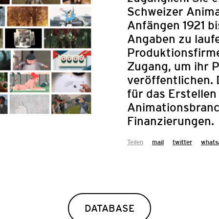
Schweizer Animat
Anfängen 1921 bis
Angaben zu lauf
Produktionsfirme
Zugang, um ihr P
veröffentlichen.
für das Erstellen
Animationsbranc
Finanzierungen.
Teilen
mail
twitter
whats
AUSSCHRE
FESTIVAL Z
DATABASE
Das Arab Film Fest