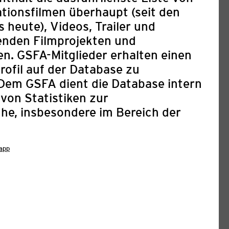
ionsfilmen überhaupt (seit den
 heute), Videos, Trailer und
enden Filmprojekten und
n. GSFA-Mitglieder erhalten einen
rofil auf der Database zu
 Dem GSFA dient die Database intern
 von Statistiken zur
he, insbesondere im Bereich der
app
IBUNG: 8TH ARAB FILM
URICH & 2ND ANIMATION
LAB 2027
03. August 2026
ival Zurich (AFFZ) feiert vom 2. bis 7.