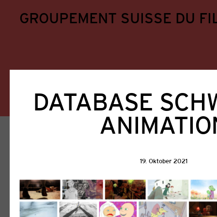
GROUPEMENT SUISSE DU FI
DATABASE SCH
ANIMATIO
Home
Aktuell
Aktuell
19. Oktober 2021
Alle
GSFA
Filmförderung
Ausschreib
Veranstaltungen
Weiterbildung