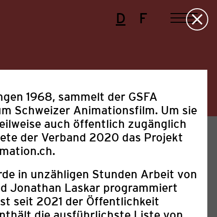
D
F
ängen 1968, sammelt der GSFA
um Schweizer Animationsfilm. Um sie
eilweise auch öffentlich zugänglich
tete der Verband 2020 das Projekt
mation.ch.
de in unzähligen Stunden Arbeit von
ed Jonathan Laskar programmiert
Presse
Projekte
Sonstige
ist seit 2021 der Öffentlichkeit
nthält die ausführlichste Liste von