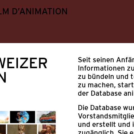
LM D’ANIMATION
WEIZER
Seit seinen Anf
Informationen z
N
zu bündeln und t
zu machen, star
der Database ani
Die Database wur
Vorstandsmitgli
ungen
Festival
Mitgliederangebote
Politik
und erstellt und 
zugänglich. Sie e