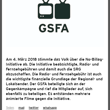
Am 4. März 2018 stimmte das Volk über die No-Billag-
Initiative ab. Die Initiative beabsichtigte, Radio- und
Fernsehgebühren und damit auch die SRG
abzuschaffen. Die Radio- und Fernsehgebühr ist auch
die wichtigste finanzielle Grundlage der Regional- und
Lokalsender. Der GSFA beteiligte sich an der
Gegenkampagne und rief die Mitglieder auf, sich
ebenfalls zu beteiligen. Es entstanden mehrere
animierte Filme gegen die Initiative.
Teilen
mail
twitter
whatsapp