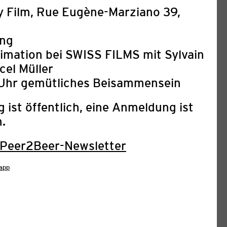
y Film, Rue Eugène-Marziano 39,
ung
imation bei SWISS FILMS mit Sylvain
el Müller
 Uhr gemütliches Beisammensein
 ist öffentlich, eine Anmeldung ist
h.
Peer2Beer-Newsletter
IBUNG: 8TH ARAB FILM
URICH & 2ND ANIMATION
app
LAB 2027
03. August 2026
ival Zurich (AFFZ) feiert vom 2. bis 7.