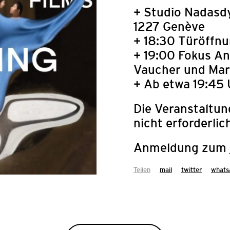
+ Studio Nadasd
1227 Genève
+ 18:30 Türöffn
+ 19:00 Fokus An
Vaucher und Marc
+ Ab etwa 19:45
Die Veranstaltung
nicht erforderlic
Anmeldung zum
AUSSCHRE
FESTIVAL Z
Teilen
mail
twitter
whats
Das Arab Film Fest