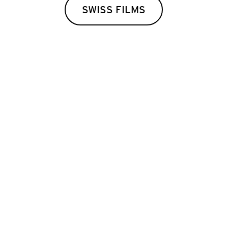
Februar
SWISS FILMS
UNG ZUM
ÉRO»
n und die Animation
 euch!