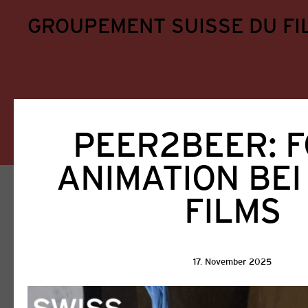
GROUPEMENT SUISSE DU FI
PEER2BEER: 
ANIMATION BEI
Home
Aktuell
FILMS
Aktuell
17. November 2025
Alle
GSFA
Filmförderung
Ausschreib
Veranstaltungen
Weiterbildung