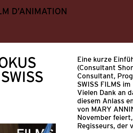
LM D’ANIMATION
FOKUS
Eine kurze Einfü
(Consultant Shor
 SWISS
Consultant, Pro
SWISS FILMS im 
Vielen Dank an d
diesem Anlass em
von MARY ANNING
November feiert,
ungen
Festival
Mitgliederangebote
Politik
Regisseurs, der 