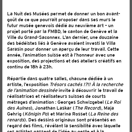
La Nuit des Musées permet de donner un bon avant-
goût de ce que pourrait proposer dans ses murs le
futur musée genevois dédié au neuvième art – un
projet porté par la FMBD, le canton de Genève et la
Ville du Grand-Saconnex. L’an dernier, une douzaine
des bédéistes
liés à Genève avaient investi la Villa
Sarasin pour donner un aperçu de leur travail. Cette
année,
l’animation suisse est à l’honneur avec une
exposition, des projections et des ateliers créatifs en
continu de 18h à 23h.
Répartie dans quatre salles, chacune dédiée à un
artiste, l’exposition
Trésors cachés !?!! À la recherche
de l’animation dessinée
invite à découvrir le travail de
réalisatrices et réalisateurs suisses de courts
métrages d’animation : Georges Schwizgebel (
Le Roi
des Aulnes
), Jonathan Laskar (
The Record
), Maja
Gehrig (
Königin Po
) et Marina Rosset (
La Reine des
renards
). Des dessins originaux sont présentés en
regard des films, révélant la sensibilité avec laquelle
ces artistes passent de l’idée au geste et à la