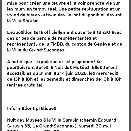
mise pour créer une œuvre et la voir prendre vie sur
les murs en temps réel. Une petite restauration et un
stand de bières artisanales seront disponibles devant
la Villa Sarasin.
AUSSCHREIBUNG: 8TH ARAB FILM
L’exposition sera officiellement ouverte à 18h30 avec
FESTIVAL ZURICH & 2ND
des prises de parole de représentantes et
ANIMATION LAB 2027
représentants de la FMBD, du canton de Genève et de
la Ville du Grand-Saconnex.
03. August 2026
Das Arab Film Festival Zurich (AFFZ) feiert vom 2. bis 7.
A noter que l’exposition et les projections se
Februar 2027 seine achte Ausgabe.
poursuivront après la Nuit des Musées. Elles seront
accessibles du 31 mai au 14 juin 2026, les mercredis
de 13h à 18h et les samedis et dimanches de 10h à 18h
(entrée gratuite).
Informations pratiques
Nuit des Musées à la Villa Sarasin (chemin Edouard-
Sarasin 35, Le Grand-Saconnex), samedi 30 mai