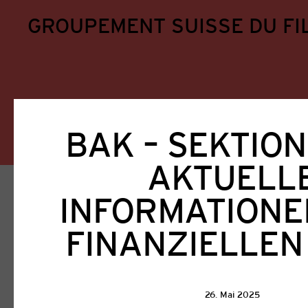
GROUPEMENT SUISSE DU FI
BAK – SEKTION
AKTUELL
Home
Aktuell
INFORMATIONE
Aktuell
FINANZIELLEN
Alle
GSFA
Filmförderung
Ausschreib
26. Mai 2025
Veranstaltungen
Weiterbildung