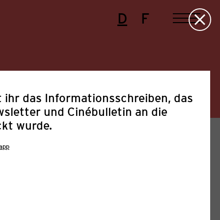
D
F
 ihr das Informationsschreiben, das
sletter und Cinébulletin an die
ckt wurde.
app
Presse
Projekte
Sonstige