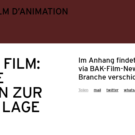
LM D’ANIMATION
 FILM:
Im Anhang findet
via BAK-Film-New
E
Branche verschi
N ZUR
Teilen
mail
twitter
whats
 LAGE
ungen
Festival
Mitgliederangebote
Politik