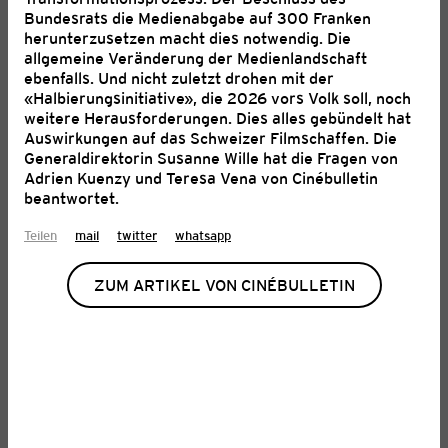
Bundesrats die Medienabgabe auf 300 Franken
herunterzusetzen macht dies notwendig. Die
allgemeine Veränderung der Medienlandschaft
ebenfalls. Und nicht zuletzt drohen mit der
«Halbierungsinitiative», die 2026 vors Volk soll, noch
weitere Herausforderungen. Dies alles gebündelt hat
Auswirkungen auf das Schweizer Filmschaffen. Die
Generaldirektorin Susanne Wille hat die Fragen von
AUSSCHREIBUNG: 8TH ARAB FILM
Adrien Kuenzy und Teresa Vena von Cinébulletin
beantwortet.
FESTIVAL ZURICH & 2ND
ANIMATION LAB 2027
Teilen
mail
twitter
whatsapp
03. August 2026
ZUM ARTIKEL VON CINÉBULLETIN
Das Arab Film Festival Zurich (AFFZ) feiert vom 2. bis 7.
Februar 2027 seine achte Ausgabe.