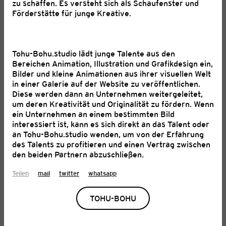
zu schaffen. Es versteht sich als Schaufenster und
Förderstätte für junge Kreative.
Tohu-Bohu.studio lädt junge Talente aus den
Bereichen Animation, Illustration und Grafikdesign ein,
Bilder und kleine Animationen aus ihrer visuellen Welt
in einer Galerie auf der Website zu veröffentlichen.
Diese werden dann an Unternehmen weitergeleitet,
um deren Kreativität und Originalität zu fördern. Wenn
ein Unternehmen an einem bestimmten Bild
interessiert ist, kann es sich direkt an das Talent oder
an Tohu-Bohu.studio wenden, um von der Erfahrung
des Talents zu profitieren und einen Vertrag zwischen
den beiden Partnern abzuschließen.
Teilen
mail
twitter
whatsapp
TOHU-BOHU