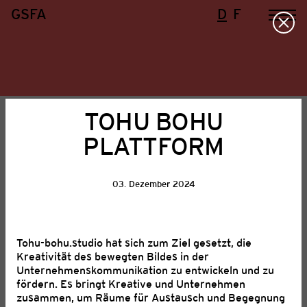
GSFA
D
F
Home
Aktuell
TOHU BOHU
PLATTFORM
Aktuell
03. Dezember 2024
Alle
GSFA
Filmförderung
Ausschreibungen
Festival
Mitgliederangebote
Politik
Presse
Projekte
Sonstige
Veranstaltungen
Weiterbildung
Tohu-bohu.studio hat sich zum Ziel gesetzt, die
Kreativität des bewegten Bildes in der
Unternehmenskommunikation zu entwickeln und zu
fördern. Es bringt Kreative und Unternehmen
zusammen, um Räume für Austausch und Begegnung