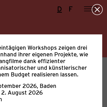
D
F
eintägigen Workshops zeigen drei
nhand ihrer eigenen Projekte, wie
angfilme dank effizienter
anisatorischer und künstlerischer
nem Budget realisieren lassen.
eptember 2026, Baden
2.
August 2026
Presse
Projekte
Sonstige
h