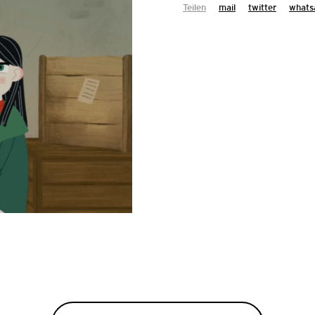
Teilen
mail
twitter
whats
AUSSCHRE
FESTIVAL Z
Das Arab Film Fest