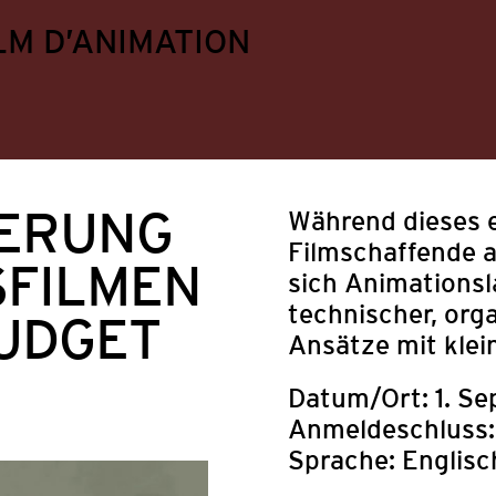
LM D’ANIMATION
IERUNG
Während dieses 
Filmschaffende a
SFILMEN
sich Animationsl
technischer, org
BUDGET
Ansätze mit klei
Datum/Ort:
1. S
Anmeldeschluss:
ungen
Festival
Mitgliederangebote
Politik
Sprache:
Englisc