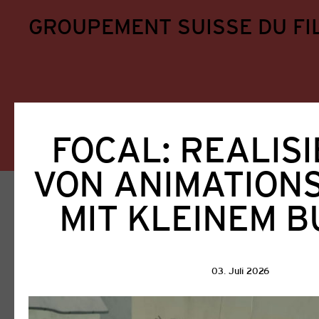
GROUPEMENT SUISSE DU FI
FOCAL: REALIS
VON ANIMATION
Home
Aktuell
MIT KLEINEM 
Aktuell
03. Juli 2026
Alle
GSFA
Filmförderung
Ausschreib
Veranstaltungen
Weiterbildung