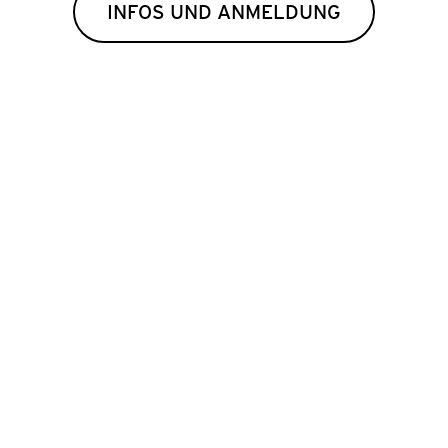
INFOS UND ANMELDUNG
Februar
UNG ZUM
ÉRO»
n und die Animation
 euch!