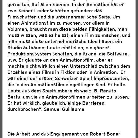
gerne tun, auf allen Ebenen. In der Animation hat er
zwei seiner Leidenschaften gefunden: das
Filmschaffen und die unternehmerische Seite. Um
einen Animationsfilm zu machen, vor allem in
FANTOCHE: EINLADUNG ZUM
Volumen, braucht man diese beiden Fähigkeiten, man
«ANIMATION APÉRO»
muss wissen, was es heisst, einen Film zu machen, und
man muss diese unternehmerische Idee haben: ein
06. August 2026
Studio aufbauen, Leute einstellen, ein ganzes
Produktionssystem schaffen, die Kräne, die Software,
Lasst uns gemeinsam anstossen, plaudern und die
usw. Er glaubte an den Animationsfilm, aber er
Animation feiern. Wir freuen uns auf euch!
machte nicht wirklich einen Unterschied zwischen dem
Erzählen eines Films in Fiktion oder in Animation. Er
war einer der ersten Schweizer Spielfilmproduzenten,
die in den Animationsfilm eingestiegen sind. Er holte
Leute aus dem Spielfilmbereich wie z. B. Renato
Berta, um sie an Animationsfilmen arbeiten zu lassen.
Er hat wirklich, glaube ich, einige Barrieren
durchbrochen“. Samuel Guillaume
Die Arbeit und das Engagement von Robert Boner