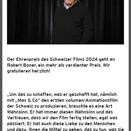
Der Ehrenpreis des Schweizer Films 2024 geht an
Robert Boner, ein mehr als verdienter Preis. Wir
gratulieren herzlich!
„Um das zu schaffen, was er geschafft hat, nämlich
mit „Max & Co“ den ersten volumen-Animationsfilm
der Schweiz zu produzieren, brauchte es eine Art
Wahnsinn. Er hat immer diesen Wahnsinn und das
Vertrauen, dass wir den Film fertig stellen, egal was
passiert. Er hat auch diese Liebe zu den Menschen
und dazu, ihnen die Mittel zu geben, das zu tun, was sie