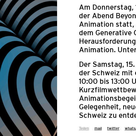
Am
Donnerstag,
der Abend
Beyon
Animation
statt,
dem Generative C
Herausforderung
Animation. Unte
Der
Samstag, 15
der Schweiz mit 
10:00 bis 13:00 
Kurzfilmwettbewe
AUSSCHRE
Animationsbegeis
FESTIVAL Z
Gelegenheit, neu
Schweiz zu entd
Teilen
mail
twitter
whats
Das Arab Film Fest