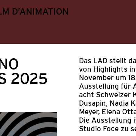
LM D’ANIMATION
ANO
Das LAD stellt d
von Highlights 
S 2025
November um 18
Ausstellung für
acht Schweizer K
Dusapin, Nadia K
Meyer, Elena Otta
Die Ausstellung i
ungen
Festival
Mitgliederangebote
Politik
Studio Foce zu s