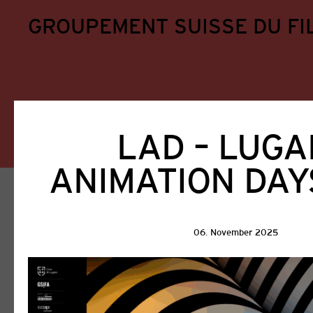
GROUPEMENT SUISSE DU FI
LAD – LUG
ANIMATION DAY
Home
Aktuell
Aktuell
06. November 2025
Alle
GSFA
Filmförderung
Ausschreib
Veranstaltungen
Weiterbildung