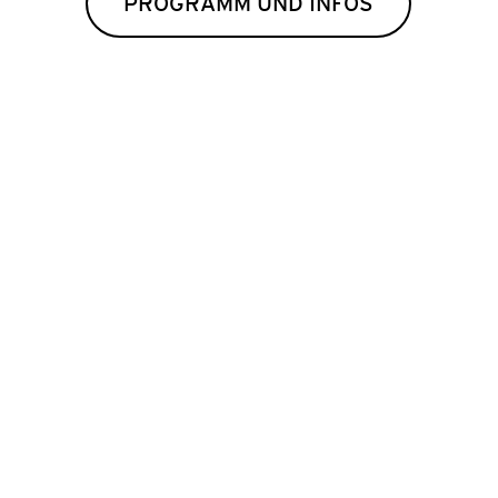
PROGRAMM UND INFOS
FIND A P
Das «Find a Pro
September, von 13 bi
ABLE |