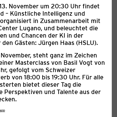
 13. November um 20:30 Uhr
findet
d – Künstliche Intelligenz und
 organisiert in Zusammenarbeit mit
enter Lugano, und beleuchtet die
en und Chancen der KI in der
r den Gästen:
Jürgen Haas (HSLU)
.
. November
, steht ganz im Zeichen
einer
Masterclass von Basil Vogt von
Uhr
, gefolgt vom
Schweizer
rb von 18:00 bis 19:30 Uhr
. Für alle
IBUNG: 8TH ARAB FILM
terten bietet dieser Tag die
URICH & 2ND ANIMATION
e Perspektiven und Talente aus der
LAB 2027
ecken.
03. August 2026
app
ival Zurich (AFFZ) feiert vom 2. bis 7.