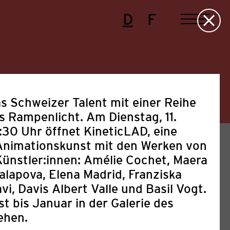
D
F
as Schweizer Talent mit einer Reihe
ins Rampenlicht. Am
Dienstag, 11.
:30 Uhr
öffnet
KineticLAD
, eine
 Animationskunst mit den Werken von
ünstler:innen: Amélie Cochet, Maera
alapova, Elena Madrid, Franziska
vi, Davis Albert Valle und Basil Vogt.
st bis Januar in der Galerie des
Presse
Projekte
Sonstige
ehen.