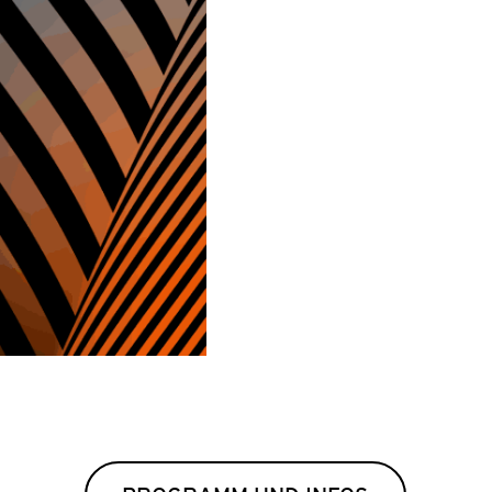
Februar
UNG ZUM
ÉRO»
n und die Animation
 euch!