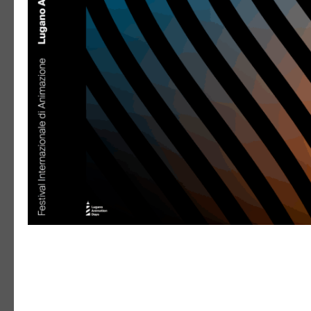
FANTOCHE: EINLAD
«ANIMATION AP
06. August 2026
Lasst uns gemeinsam anstossen, plauder
feiern. Wir freuen uns auf