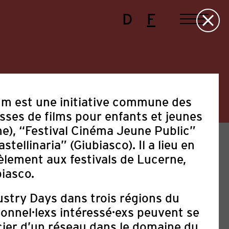
D
F
um est une initiative commune des
uisses de films pour enfants et jeunes
), “Festival Cinéma Jeune Public”
tellinaria” (Giubiasco). Il a lieu en
èlement aux festivals de Lucerne,
iasco.
ustry Days dans trois régions du
e
Festival
Manifestations
Politique
ionnel·lexs intéressé·exs peuvent se
cier d’un réseau dans le domaine du