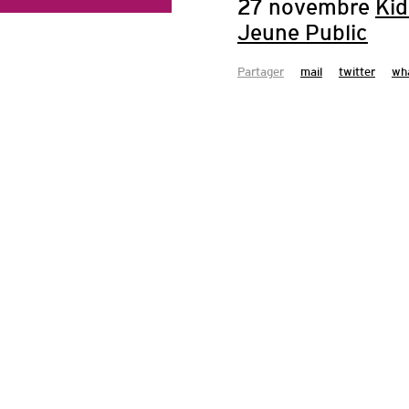
27 novembre
Kid
éditi
Jeune Public
Partager
mail
twitter
wh
À L‘«APÉRO
ons l'animation. Nous
eillir !