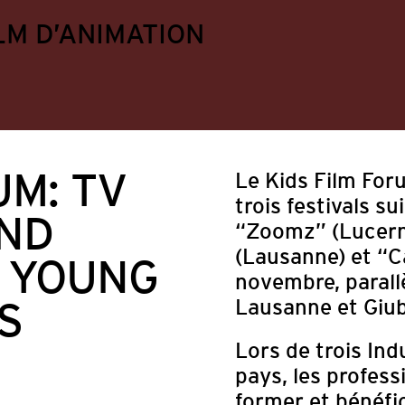
LM D’ANIMATION
UM: TV
Le Kids Film For
trois festivals s
ND
“Zoomz” (Lucerne
(Lausanne) et “Cas
R YOUNG
novembre, parall
S
Lausanne et Giub
Lors de trois Ind
Appels à projets
Divers
Formation continu
pays, les profess
ts
former et bénéfi