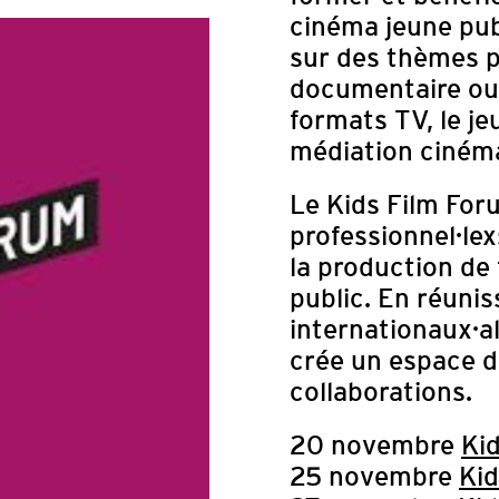
cinéma jeune pub
sur des thèmes pa
documentaire ou 
formats TV, le je
médiation ciném
Le Kids Film Foru
professionnel·le
la production de 
public. En réunis
internationaux·al
APPEL À CAN
crée un espace d
DU FILM 
collaborations.
LABORATO
20 novembre
Kid
25 novembre
Ki
Le Festival du Film