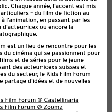
lic.
Chaque année, l’accent est mis
rticuliers – du film de fiction au
à l’animation, en passant par les
u d’acteur·icex ou encore la
atographique.
m est un lieu de rencontre pour les
xs du cinéma qui se passionnent pour
films et de séries pour le jeune
sant des acteur·icexs suisses et
es du secteur, le Kids Film Forum
DIDATURES : 8E FESTIVAL
e partage d’idées et de nouvelles
ARABE DE ZURICH & 2E
IRE D’ANIMATION 2027
s Film Forum @ Castellinaria
03. août 2026
ds Film Forum @ Zoom
z
 Arabe de Zurich (AFFZ) célèbrera sa 8e