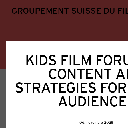
GROUPEMENT SUISSE DU FI
KIDS FILM FOR
CONTENT A
Home
Aktuell
STRATEGIES FO
Actualités
AUDIENCE
Tous
GSFA
Encouragement du cinéma
06. novembre 2025
Presse
Prestations aux membres
Proje